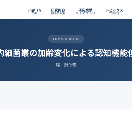
English
研究内容
研究業績
トピックス
TOP
RESEARCH
PUBLICATIONS
TOPICS
TOPICS NO.87
内細菌叢の加齢変化による認知機能
腸・消化管