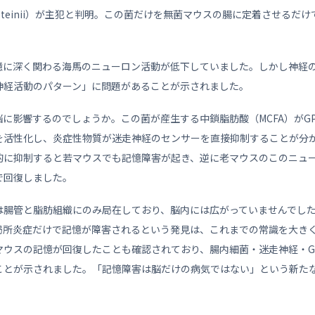
es goldsteinii）が主犯と判明。この菌だけを無菌マウスの腸に定着させ
憶に深く関わる海馬のニューロン活動が低下していました。しかし神経
神経活動のパターン」に問題があることが示されました。
に影響するのでしょうか。この菌が産生する中鎖脂肪酸（MCFA）がGP
を活性化し、炎症性物質が迷走神経のセンサーを直接抑制することが分
的に抑制すると若マウスでも記憶障害が起き、逆に老マウスのこのニュ
で回復しました。
は腸管と脂肪組織にのみ局在しており、脳内には広がっていませんでし
所炎症だけで記憶が障害されるという発見は、これまでの常識を大きく覆
ウスの記憶が回復したことも確認されており、腸内細菌・迷走神経・GP
ことが示されました。「記憶障害は脳だけの病気ではない」という新た