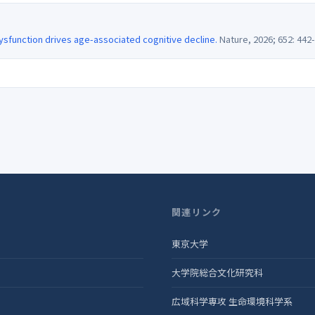
dysfunction drives age-associated cognitive decline.
Nature, 2026; 652: 442-
関連リンク
東京大学
大学院総合文化研究科
広域科学専攻 生命環境科学系