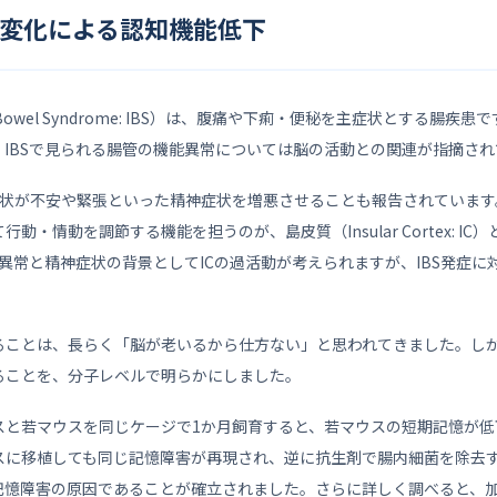
変化による認知機能低下
le Bowel Syndrome: IBS）は、腹痛や下痢・便秘を主症状とする腸
IBSで見られる腸管の機能異常については脳の活動との関連が指摘さ
の症状が不安や緊張といった精神症状を増悪させることも報告されていま
動・情動を調節する機能を担うのが、島皮質（Insular Cortex: I
能異常と精神症状の背景としてICの過活動が考えられますが、IBS発症に
。
ることは、長らく「脳が老いるから仕方ない」と思われてきました。し
ることを、分子レベルで明らかにしました。
スと若マウスを同じケージで1か月飼育すると、若マウスの短期記憶が低
スに移植しても同じ記憶障害が再現され、逆に抗生剤で腸内細菌を除去
記憶障害の原因であることが確立されました。さらに詳しく調べると、