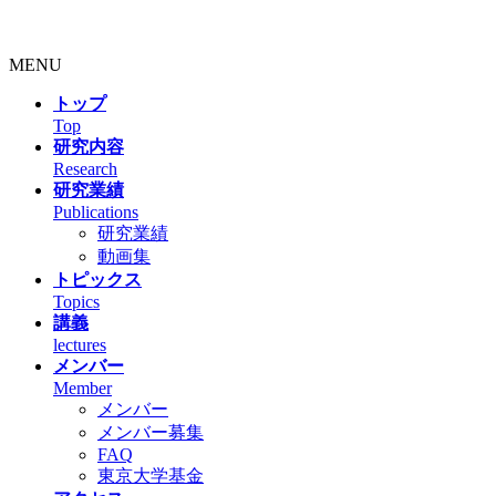
MENU
トップ
Top
研究内容
Research
研究業績
Publications
研究業績
動画集
トピックス
Topics
講義
lectures
メンバー
Member
メンバー
メンバー募集
FAQ
東京大学基金