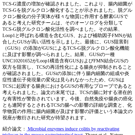
TCS-G濃度の増加が確認されました。これより、腸内細菌が
TCS-Gを脱グルクロン酸化することが示されました。脱グル
クロン酸化の分子実体が様々な物質に作用する酵素GUSで
あると考えた研究チームは、そのオーソログを分類して
TCS-G脱グルクロン酸化活性を調べました。その結果、
Loop1と呼ばれる構造を含むGUS、および補助因子FMNが結
合したGUSが高い活性を示しました。最後に、GUS阻害剤
（GUSi）の添加がGUSによるTCS-G脱グルクロン酸化機能
に及ぼす影響が調べられました。結果、GUSiの一種
UNC10201652がLoop1構造含有GUSおよびFMN結合GUSの
双方を阻害し、TCSの再活性化による腸炎が抑制されること
が確認されました。GUSiの添加に伴う腸内細菌の組成や炎
症性遺伝子発現量の変化は見られなかったため、GUSiは
TCSに起因する腸炎におけるGUSの有用なプローブであると
考えられました。論文の末尾では、TCSの腸に対する潜在的
な有害性が警告されています。今後、自然免疫や腸炎の癌化
とも連関するとされるTCSの腸への影響の詳細な調査と、化
学物質の作用に腸内細菌が及ぼす影響の評価という本論文の
視座が敷衍された研究が待望されます。
紹介論文：
Microbial enzymes induce colitis by reactivating
triclosan in the mouse gastrointestinal tract.
Zhang et al., Nature