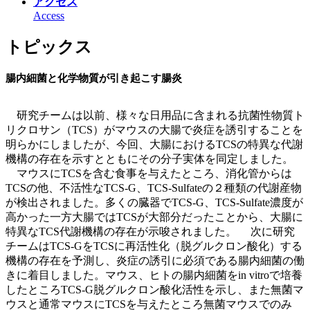
アクセス
Access
トピックス
腸内細菌と化学物質が引き起こす腸炎
研究チームは以前、様々な日用品に含まれる抗菌性物質ト
リクロサン（TCS）がマウスの大腸で炎症を誘引することを
明らかにしましたが、今回、大腸におけるTCSの特異な代謝
機構の存在を示すとともにその分子実体を同定しました。
マウスにTCSを含む食事を与えたところ、消化管からは
TCSの他、不活性なTCS-G、TCS-Sulfateの２種類の代謝産物
が検出されました。多くの臓器でTCS-G、TCS-Sulfate濃度が
高かった一方大腸ではTCSが大部分だったことから、大腸に
特異なTCS代謝機構の存在が示唆されました。 次に研究
チームはTCS-GをTCSに再活性化（脱グルクロン酸化）する
機構の存在を予測し、炎症の誘引に必須である腸内細菌の働
きに着目しました。マウス、ヒトの腸内細菌をin vitroで培養
したところTCS-G脱グルクロン酸化活性を示し、また無菌マ
ウスと通常マウスにTCSを与えたところ無菌マウスでのみ