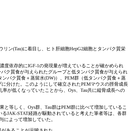
(Tau)に着目し、ヒト肝細胞HepG2細胞とタンパク質栄
、濃度依存的にIGF-1の発現量が増えていることが確かめられ
タンパク質食が与えられたグループと低タンパク質食が与えられ
タンパク質食＋蒸留水(DW)）、PEM群（低タンパク質食＋蒸
4つのグループに分けた。このようにして確立されたPEMマウスの脛骨成長
孔率が低くなっていたことから、Oys、Tau共に縦骨成長への
等しく、Oys群、Tau群はPEM群に比べて増加しているこ
いるJAK-STAT経路が駆動されていると考えた筆者等は、各群
の投与によって増加していた。
効果があることが示唆された。