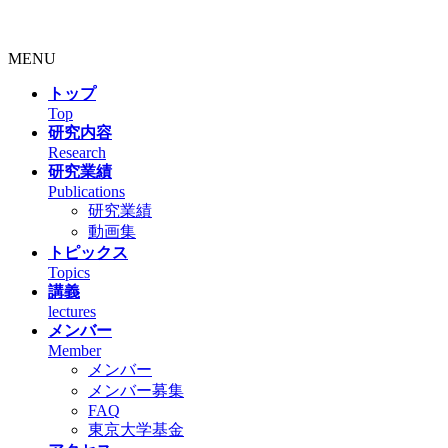
MENU
トップ
Top
研究内容
Research
研究業績
Publications
研究業績
動画集
トピックス
Topics
講義
lectures
メンバー
Member
メンバー
メンバー募集
FAQ
東京大学基金