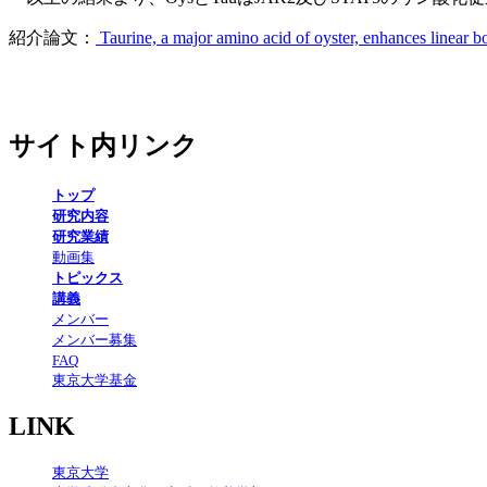
紹介論文：
Taurine, a major amino acid of oyster, enhances linear 
サイト内リンク
トップ
研究内容
研究業績
動画集
トピックス
講義
メンバー
メンバー募集
FAQ
東京大学基金
LINK
東京大学