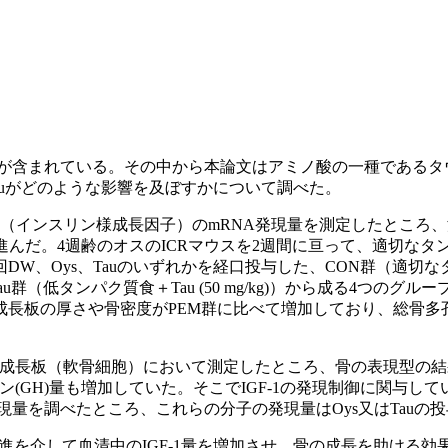
が含まれている。その中から本論文はアミノ酸の一種であるタウリン
Tauがどのような影響を及ぼすかについて調べた。
GF-1（インスリン様成長因子）のmRNA発現量を測定したところ
進んだ。4週齢のオスのICRマウスを2週間に亘って、適切な
W、Oys、Tauのいずれかを経口投与した、CON群（適切な
g)）、Tau群（低タンパク質食＋Tau (50 mg/kg)）から成る
に成長板の厚さや骨密度がPEM群に比べて増加しており、総骨多
成長板（軟骨細胞）において測定したところ、骨の表現型の結果と
ン(GH)量も増加していた。そこでIGF-1の発現制御に関与して
の発現量を調べたところ、これらの分子の発現量はOys又はTau
酸化促進を介して血清中のIGF-1量を増加させ、骨の成長を助ける