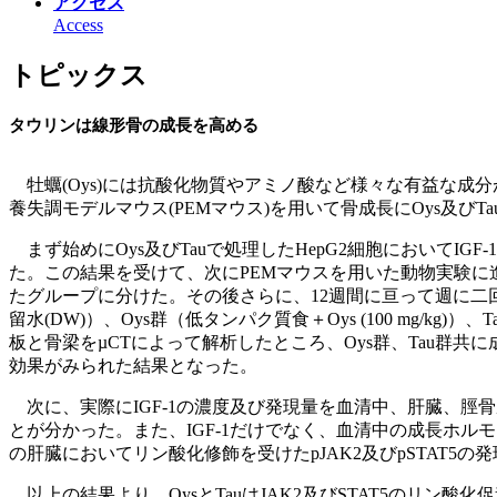
アクセス
Access
トピックス
タウリンは線形骨の成長を高める
牡蠣(Oys)には抗酸化物質やアミノ酸など様々な有益な成分
養失調モデルマウス(PEMマウス)を用いて骨成長にOys及び
まず始めにOys及びTauで処理したHepG2細胞においてI
た。この結果を受けて、次にPEMマウスを用いた動物実験に
たグループに分けた。その後さらに、12週間に亘って週に二回D
留水(DW)）、Oys群（低タンパク質食＋Oys (100 mg/k
板と骨梁をµCTによって解析したところ、Oys群、Tau群共
効果がみられた結果となった。
次に、実際にIGF-1の濃度及び発現量を血清中、肝臓、脛骨
とが分かった。また、IGF-1だけでなく、血清中の成長ホルモ
の肝臓においてリン酸化修飾を受けたpJAK2及びpSTAT5
以上の結果より、OysとTauはJAK2及びSTAT5のリン