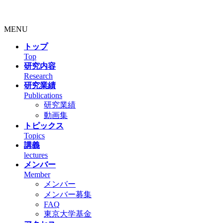
MENU
トップ
Top
研究内容
Research
研究業績
Publications
研究業績
動画集
トピックス
Topics
講義
lectures
メンバー
Member
メンバー
メンバー募集
FAQ
東京大学基金