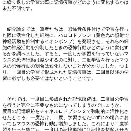
に繰り返しの学習の際に記憶痕跡がどのように変化するかは
未だ不明です。
紹介論文では、筆者たちは、恐怖音条件付けで学習を行っ
た際に活性化した細胞に、ハロロドプシン（黄色光の照射で
神経活動を抑制するイオンポンプ）を発現させ、それらの細
胞の神経活動を抑制したときの恐怖行動がどのように変化す
るかを調べました。すると、一度しか学習を行っていないマ
ウスの恐怖行動は減少するのに対し、二度学習を行ったマウ
スの恐怖行動の割合は変化しないことが分かりました。つま
り、一回目の学習で形成された記憶痕跡は、二回目以降の学
習に必ずしも必要ではないということです。
それでは、一度目に形成された記憶痕跡は、二度目の学習
を行うと完全に不要なものになってしまうのでしょうか。一
度目の記憶痕跡をチャネルロドプシン２で強制的に活性化さ
せたところ、一度だけ、二度、学習させたいずれの場合にお
いてもマウスの恐怖行動は増加しました。これにより二度学
習を行った後にも、一度目の記憶痕跡には記憶を想起させる