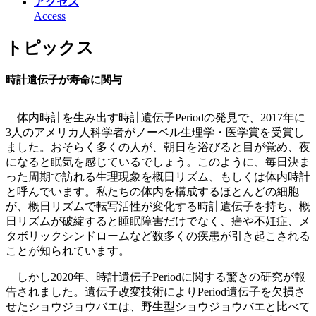
アクセス
Access
トピックス
時計遺伝子が寿命に関与
体内時計を生み出す時計遺伝子Periodの発見で、2017年に
3人のアメリカ人科学者がノーベル生理学・医学賞を受賞し
ました。おそらく多くの人が、朝日を浴びると目が覚め、夜
になると眠気を感じているでしょう。このように、毎日決ま
った周期で訪れる生理現象を概日リズム、もしくは体内時計
と呼んでいます。私たちの体内を構成するほとんどの細胞
が、概日リズムで転写活性が変化する時計遺伝子を持ち、概
日リズムが破綻すると睡眠障害だけでなく、癌や不妊症、メ
タボリックシンドロームなど数多くの疾患が引き起こされる
ことが知られています。
しかし2020年、時計遺伝子Periodに関する驚きの研究が報
告されました。遺伝子改変技術によりPeriod遺伝子を欠損さ
せたショウジョウバエは、野生型ショウジョウバエと比べて