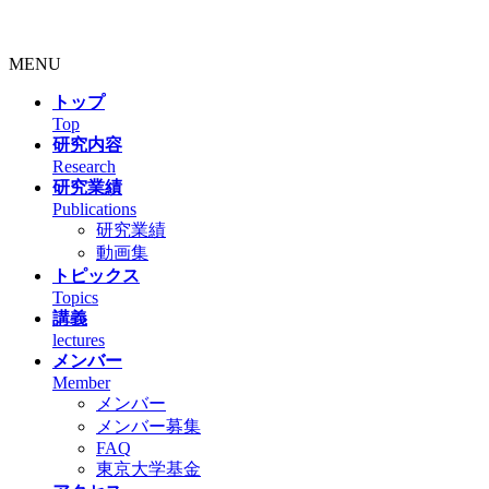
MENU
トップ
Top
研究内容
Research
研究業績
Publications
研究業績
動画集
トピックス
Topics
講義
lectures
メンバー
Member
メンバー
メンバー募集
FAQ
東京大学基金