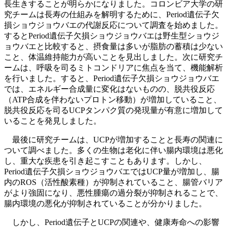
長生きすることが明らかになりました。コロンビア大学の研
究チームは長寿の仕組みを解明するために、Period遺伝子欠
損ショウジョウバエの代謝反応について調査を始めました。
するとPeriod遺伝子欠損ショウジョウバエは野生型ショウジ
ョウバエと比較すると、摂食量は多いが脂肪の蓄積は少ない
こと、体温維持能力が高いことを見出しました。次に研究チ
ームは、呼吸を司るミトコンドリアに焦点を当て、機能解析
を行いました。すると、Period遺伝子欠損ショウジョウバエ
では、エネルギー合成量に変化はないものの、脱共役反応
（ATP合成を伴わないプロトン移動）が増加していること、
脱共役反応を司るUCPタンパク質の発現量が有意に増加して
いることを発見しました。
最後に研究チームは、UCPが増加することと長寿の関連に
ついて調べました。多くの生物は老化に伴い腸内環境は悪化
し、重大な疾患を引き起こすこともあります。しかし、
Period遺伝子欠損ショウジョウバエではUCP量が増加し、腸
内のROS（活性酸素種）が抑制されていること、腸管バリア
がより強固になり、悪性腫瘍の過分裂が抑制されることで、
腸内環境の悪化が抑制されていることが分かりました。
しかし、Period遺伝子とUCPの関連や、健康寿命への影響