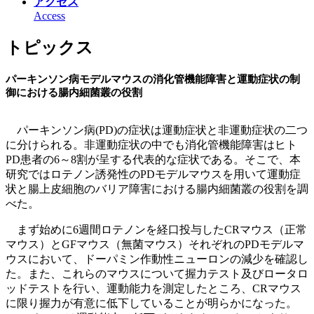
アクセス
Access
トピックス
パーキンソン病モデルマウスの消化管機能障害と運動症状の制
御における腸内細菌叢の役割
パーキンソン病(PD)の症状は運動症状と非運動症状の二つ
に分けられる。非運動症状の中でも消化管機能障害はヒト
PD患者の6～8割が呈する代表的な症状である。そこで、本
研究ではロテノン誘発性のPDモデルマウスを用いて運動症
状と腸上皮細胞のバリア障害における腸内細菌叢の役割を調
べた。
まず始めに6週間ロテノンを経口投与したCRマウス（正常
マウス）とGFマウス（無菌マウス）それぞれのPDモデルマ
ウスにおいて、ドーパミン作動性ニューロンの減少を確認し
た。また、これらのマウスについて握力テスト及びロータロ
ッドテストを行い、運動能力を測定したところ、CRマウス
に限り握力が有意に低下していることが明らかになった。