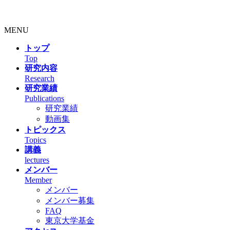
MENU
トップ
Top
研究内容
Research
研究業績
Publications
研究業績
動画集
トピックス
Topics
講義
lectures
メンバー
Member
メンバー
メンバー募集
FAQ
東京大学基金