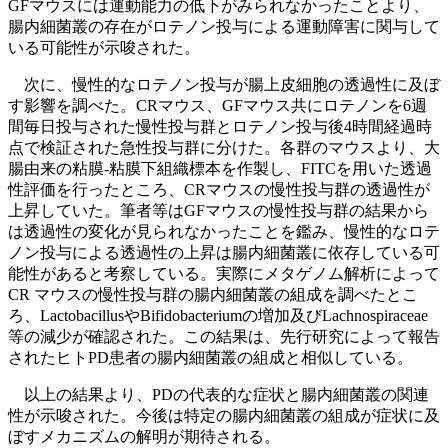
GFマウスには運動能力の低下がみられなかったことより、
腸内細菌叢の存在がロテノン投与による運動障害に関与して
いる可能性が示唆された。
次に、慢性的なロテノン投与が腸上皮細胞の透過性に及ぼ
す影響を調べた。CRマウス、GFマウス共にロテノンを6週
間毎日投与された慢性投与群とロテノン投与後4時間経過時
点で検証された急性投与群に分けた。各群のマウスより、大
腸由来の粘膜-粘膜下組織標本を作製し、FITCを用いた透過
性評価を行ったところ、CRマウスの慢性投与群の透過性が
上昇していた。筆者等はGFマウスの慢性投与群の結果から
は透過性の変化が見られなかったことを鑑み、慢性的なロテ
ノン投与による透過性の上昇は腸内細菌叢に依存している可
能性があると考察している。実際にメタゲノム解析によって
CR マウスの慢性投与群の腸内細菌叢の組成を調べたとこ
ろ、LactobacillusやBifidobacteriumの増加及びLachnospiraceae
等の減少が確認された。この結果は、先行研究によって報告
されたヒトPD患者の腸内細菌叢の組成と相似している。
以上の結果より、PDの代表的な症状と腸内細菌叢の関連
性が示唆された。今後は特定の腸内細菌叢の組成が症状に及
ぼすメカニズムの解明が期待される。