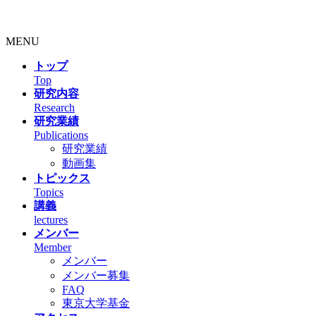
MENU
トップ
Top
研究内容
Research
研究業績
Publications
研究業績
動画集
トピックス
Topics
講義
lectures
メンバー
Member
メンバー
メンバー募集
FAQ
東京大学基金