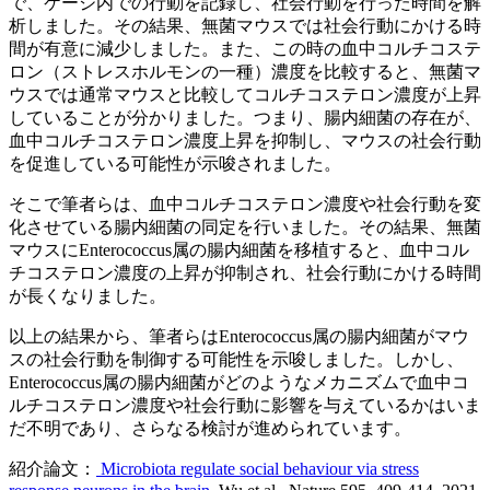
で、ケージ内での行動を記録し、社会行動を行った時間を解
析しました。その結果、無菌マウスでは社会行動にかける時
間が有意に減少しました。また、この時の血中コルチコステ
ロン（ストレスホルモンの一種）濃度を比較すると、無菌マ
ウスでは通常マウスと比較してコルチコステロン濃度が上昇
していることが分かりました。つまり、腸内細菌の存在が、
血中コルチコステロン濃度上昇を抑制し、マウスの社会行動
を促進している可能性が示唆されました。
そこで筆者らは、血中コルチコステロン濃度や社会行動を変
化させている腸内細菌の同定を行いました。その結果、無菌
マウスにEnterococcus属の腸内細菌を移植すると、血中コル
チコステロン濃度の上昇が抑制され、社会行動にかける時間
が長くなりました。
以上の結果から、筆者らはEnterococcus属の腸内細菌がマウ
スの社会行動を制御する可能性を示唆しました。しかし、
Enterococcus属の腸内細菌がどのようなメカニズムで血中コ
ルチコステロン濃度や社会行動に影響を与えているかはいま
だ不明であり、さらなる検討が進められています。
紹介論文：
Microbiota regulate social behaviour via stress