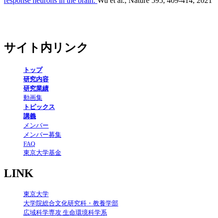
response neurons in the brain.
Wu et al., Nature 595, 409-414, 2021
サイト内リンク
トップ
研究内容
研究業績
動画集
トピックス
講義
メンバー
メンバー募集
FAQ
東京大学基金
LINK
東京大学
大学院総合文化研究科・教養学部
広域科学専攻 生命環境科学系