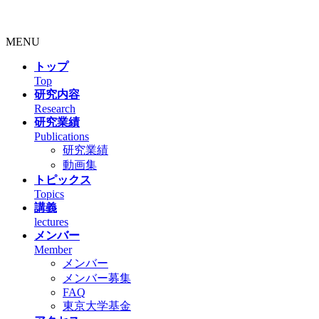
MENU
トップ
Top
研究内容
Research
研究業績
Publications
研究業績
動画集
トピックス
Topics
講義
lectures
メンバー
Member
メンバー
メンバー募集
FAQ
東京大学基金