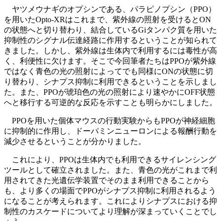
ヤツメウナギのオプシンである、パラピノプシン（PPO）
を用いたOpto-XRはこれまで、紫外線の照射を受けるとON
の状態へと切り替わり、結合しているGiタンパク質を用いた
抑制性のシグナル伝達経路に作用するということが知られて
きました。しかし、紫外線は生体内で利用するには毒性が高
く、利便性に欠けます。そこで今回筆者たちはPPOが紫外線
ではなく青色の光の照射によってでも同様にONの状態に切
り替わり、シナプス抑制に利用できるということを示しまし
た。また、PPOが琥珀色の光の照射により速やかにOFF状態
へと移行する可逆的な反応を示すことも明らかにしました。
PPOを用いた個体マウスの行動実験からもPPOが神経細胞
に抑制的に作用し、ドーパミンニューロンによる報酬行動を
減少させるということが分かりました。
これにより、PPOは生体内でも利用できるサイレンシング
ツールとして確立されました。また、青色の光がこれまで利
用されてきた光遺伝学装置でそのまま利用できることから
も、より多くの場面でPPOがシナプス抑制に利用されるよう
になることが考えられます。これによりシナプスにおける抑
制性のカスケードについてより理解が深まっていくことでし