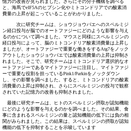
憶力の改善が見られました。さらにその分子機構を調べる
と、海馬でeIF5Aのヒプシン化やミトコンドリアでの酸素消
費量の上昇が起こっていることがわかりました。
次に研究チームは、ショウジョウバエへのスペルミジ
ン経口投与が脳でのオートファジーにどのような影響を与え
るのかについて調べました。マウスと同様にスペルミジンの
経口投与によって、脳のミトコンドリア酸素消費量は上昇し
ましたが、オートファジーで重要な働きをするAtg7をノック
アウトしたショウジョウバエでは酸素消費量の上昇は抑制さ
れました。そこで、研究チームはミトコンドリア選択的なオ
ートファジーであるマイトファジーに注目し、マイトファジ
ーで重要な役割を担っているPink1/Parkinをノックダウン
し、その影響を調べました。すると、ミトコンドリアの酸素
消費量の上昇は抑制され、さらにスペルミジンの投与で観察
されていた記憶力の改善も抑制されました。
最後に研究チームは、ヒトのスペルミジン摂取が認知機能
にどのような影響を与えるのかを調べました。その結果、食
事に含まれるスペルミジンの量と認知機能の低下には負の相
関がみられました。この結果は、スペルミジンの摂取が認知
機能の低下を抑制することを示唆しています