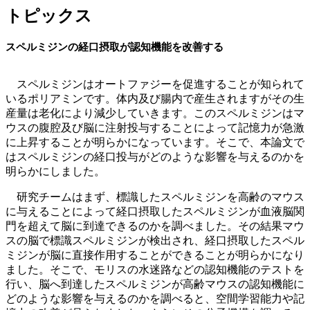
トピックス
スペルミジンの経口摂取が認知機能を改善する
スペルミジンはオートファジーを促進することが知られて
いるポリアミンです。体内及び腸内で産生されますがその生
産量は老化により減少していきます。このスペルミジンはマ
ウスの腹腔及び脳に注射投与することによって記憶力が急激
に上昇することが明らかになっています。そこで、本論文で
はスペルミジンの経口投与がどのような影響を与えるのかを
明らかにしました。
研究チームはまず、標識したスペルミジンを高齢のマウス
に与えることによって経口摂取したスペルミジンが血液脳関
門を超えて脳に到達できるのかを調べました。その結果マウ
スの脳で標識スペルミジンが検出され、経口摂取したスペル
ミジンが脳に直接作用することができることが明らかになり
ました。そこで、モリスの水迷路などの認知機能のテストを
行い、脳へ到達したスペルミジンが高齢マウスの認知機能に
どのような影響を与えるのかを調べると、空間学習能力や記