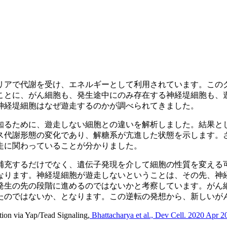
アで代謝を受け、エネルギーとして利用されています。この
ことに、がん細胞も、発生途中にのみ存在する神経堤細胞も、
神経堤細胞はなぜ遊走するのかが調べられてきました。
るために、遊走しない細胞との違いを解析しました。結果と
代謝形態の変化であり、解糖系が亢進した状態を示します。さら
走に関わっていることが分かりました。
充するだけでなく、遺伝子発現を介して細胞の性質を変える
なります。神経堤細胞が遊走しないということは、その先、神
発生の先の段階に進めるのではないかと考察しています。がん
たのではないか、となります。この逆転の発想から、新しいが
n via Yap/Tead Signaling,
Bhattacharya et al., Dev Cell. 2020 Apr 2