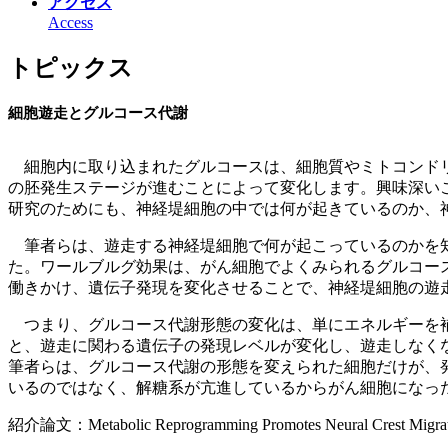
アクセス
Access
トピックス
細胞遊走とグルコース代謝
細胞内に取り込まれたグルコースは、細胞質やミトコンドリ
の胚発生ステージが進むことによって変化します。興味深い
研究のためにも、神経堤細胞の中では何が起きているのか、
筆者らは、遊走する神経堤細胞で何が起こっているのかを知
た。ワールブルグ効果は、がん細胞でよくみられるグルコース
働きかけ、遺伝子発現を変化させることで、神経堤細胞の遊
つまり、グルコース代謝形態の変化は、単にエネルギーを補
と、遊走に関わる遺伝子の発現レベルが変化し、遊走しなく
筆者らは、グルコース代謝の形態を変えられた細胞だけが、
いるのではなく、解糖系が亢進しているからがん細胞になっ
紹介論文：Metabolic Reprogramming Promotes Neural Crest Migratio