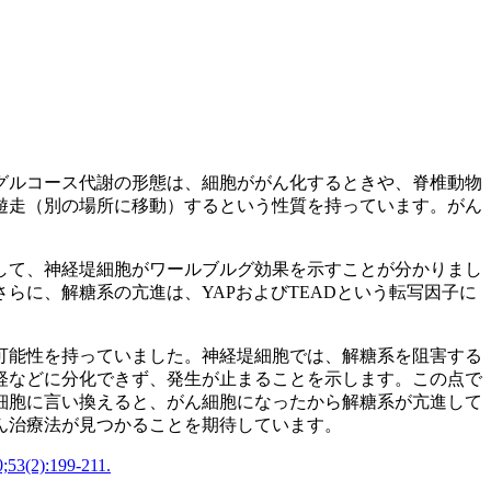
グルコース代謝の形態は、細胞ががん化するときや、脊椎動物
遊走（別の場所に移動）するという性質を持っています。がん
して、神経堤細胞がワールブルグ効果を示すことが分かりまし
に、解糖系の亢進は、YAPおよびTEADという転写因子に
可能性を持っていました。神経堤細胞では、解糖系を阻害する
経などに分化できず、発生が止まることを示します。この点で
細胞に言い換えると、がん細胞になったから解糖系が亢進して
ん治療法が見つかることを期待しています。
0;53(2):199-211.