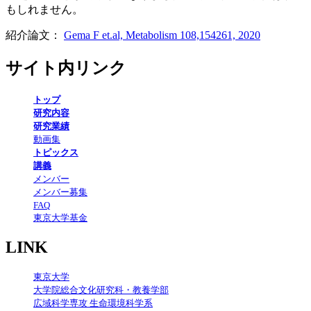
もしれません。
紹介論文：
Gema F et.al, Metabolism 108,154261, 2020
サイト内リンク
トップ
研究内容
研究業績
動画集
トピックス
講義
メンバー
メンバー募集
FAQ
東京大学基金
LINK
東京大学
大学院総合文化研究科・教養学部
広域科学専攻 生命環境科学系