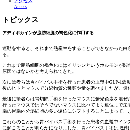
アクセス
Access
トピックス
アディポカインが脂肪細胞の褐色化に作用する
運動をすると、それまで熱産生をすることができなかった白
る。
これまで脂肪細胞の褐色化にはイリシンというホルモンが関
原因ではないかと考えられてきた。
次に筆者らは胃バイパス手術を行った患者の血漿中GLP-1濃
後のヒトとマウスで分泌物質の種類や量を調べましたが、優
最後に筆者らは胃切除手術を行ったマウスに蛍光色素を混ぜた
行ったマウスではそうでないマウスに比べてより遠位まで栄養素
腸の胃腸内分泌細胞の多い遠位にシフトすることによって、よ
これらのことから胃バイパス手術を行った患者の血漿中インス
に起こることが明らかになりました。胃バイパス手術は肥満