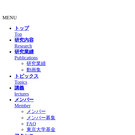
MENU
トップ
Top
研究内容
Research
研究業績
Publications
研究業績
動画集
トピックス
Topics
講義
lectures
メンバー
Member
メンバー
メンバー募集
FAQ
東京大学基金