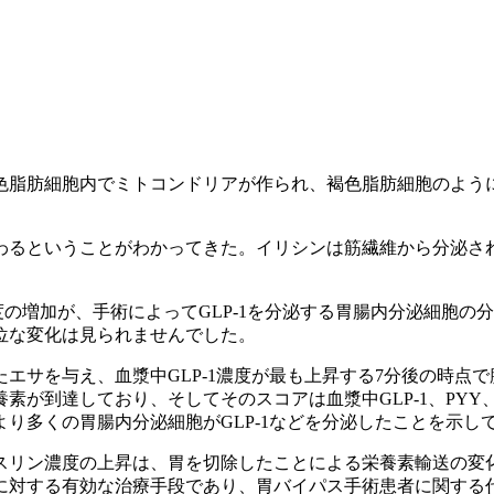
色脂肪細胞内でミトコンドリアが作られ、褐色脂肪細胞のよう
わるということがわかってきた。イリシンは筋繊維から分泌さ
度の増加が、手術によってGLP-1を分泌する胃腸内分泌細胞
位な変化は見られませんでした。
エサを与え、血漿中GLP-1濃度が最も上昇する7分後の時点
が到達しており、そしてそのスコアは血漿中GLP-1、PYY
り多くの胃腸内分泌細胞がGLP-1などを分泌したことを示し
リン濃度の上昇は、胃を切除したことによる栄養素輸送の変化に
に対する有効な治療手段であり、胃バイパス手術患者に関する