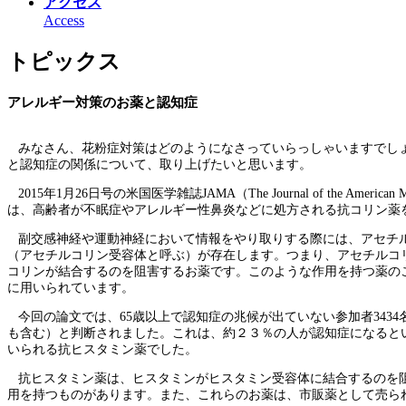
アクセス
Access
トピックス
アレルギー対策のお薬と認知症
みなさん、花粉症対策はどのようになさっていらっしゃいますでし
と認知症の関係について、取り上げたいと思います。
2015年1月26日号の米国医学雑誌JAMA（The Journal of the 
は、高齢者が不眠症やアレルギー性鼻炎などに処方される抗コリン薬
副交感神経や運動神経において情報をやり取りする際には、アセチ
（アセチルコリン受容体と呼ぶ）が存在します。つまり、アセチルコ
コリンが結合するのを阻害するお薬です。このような作用を持つ薬の
に用いられています。
今回の論文では、65歳以上で認知症の兆候が出ていない参加者3434
も含む）と判断されました。これは、約２３％の人が認知症になると
いられる抗ヒスタミン薬でした。
抗ヒスタミン薬は、ヒスタミンがヒスタミン受容体に結合するのを
用を持つものがあります。また、これらのお薬は、市販薬として売ら