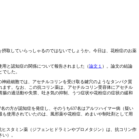
を摂取していらっしゃるのではないでしょうか。今日は、花粉症のお薬
い薬）の長期間の使用と認知症の関係について報告されました（
論文１
）。論文の結論
とでした。
の神経細胞では、アセチルコリンを受け取る鍵穴のようなタンパク質
れます。なお、この抗コリン薬は、アセチルコリン受容体にアセチル
胃腸の過活動や失禁、吐き気の抑制、うつ症状や花粉症の症状の緩和
97名の方が認知症を発症し、そのうち637名はアルツハイマー病（疑い
最も使用されていたのは、風邪薬や花粉症、めまいや制吐剤として用
抗ヒスタミン薬（ジフェンヒドラミンやプロメタジン）は、抗コリン作
さい）。