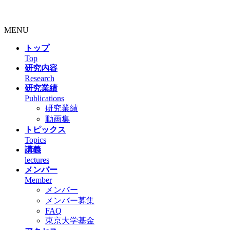
MENU
トップ
Top
研究内容
Research
研究業績
Publications
研究業績
動画集
トピックス
Topics
講義
lectures
メンバー
Member
メンバー
メンバー募集
FAQ
東京大学基金