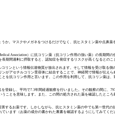
ょうか。マスクやメガネをつけるだけでなく、抗ヒスタミン薬や点鼻薬
American Medical Association）に抗コリン薬（抗コリン作用の強
を長期間過剰に摂取すると、認知症を発症するリスクが高くなるとのこ
ルコリンという情報伝達物質が放出されます。そして情報を受け取る側
リンがアセチルコリン受容体に結合することで、神経間で情報が伝えら
ことを抗コリン作用と言います。この作用を利用して、抗コリン薬は、
名を登録し、平均で7.3年間経過観察を行いました。その観察の間に、7
いうことを意味します。また、この間の処方された薬を確認したところ
阻害するお薬です。しかしながら、抗ヒスタミン薬の中でも第一世代の
れています（お薬の成分の書かれた裏書を確認するようにしてみてくだ