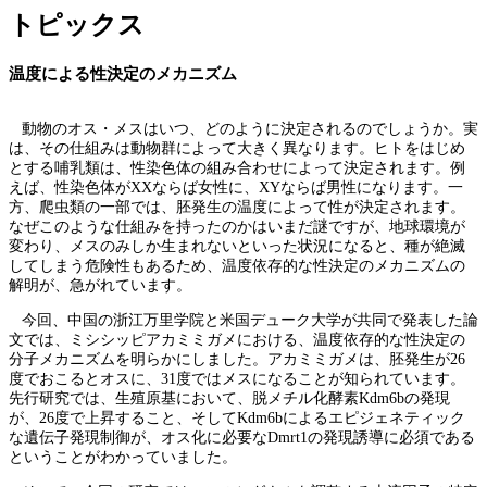
トピックス
温度による性決定のメカニズム
動物のオス・メスはいつ、どのように決定されるのでしょうか。実
は、その仕組みは動物群によって大きく異なります。ヒトをはじめ
とする哺乳類は、性染色体の組み合わせによって決定されます。例
えば、性染色体がXXならば女性に、XYならば男性になります。一
方、爬虫類の一部では、胚発生の温度によって性が決定されます。
なぜこのような仕組みを持ったのかはいまだ謎ですが、地球環境が
変わり、メスのみしか生まれないといった状況になると、種が絶滅
してしまう危険性もあるため、温度依存的な性決定のメカニズムの
解明が、急がれています。
今回、中国の浙江万里学院と米国デューク大学が共同で発表した論
文では、ミシシッピアカミミガメにおける、温度依存的な性決定の
分子メカニズムを明らかにしました。アカミミガメは、胚発生が26
度でおこるとオスに、31度ではメスになることが知られています。
先行研究では、生殖原基において、脱メチル化酵素Kdm6bの発現
が、26度で上昇すること、そしてKdm6bによるエピジェネティック
な遺伝子発現制御が、オス化に必要なDmrt1の発現誘導に必須である
ということがわかっていました。