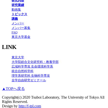
研究内容
研究業績
動画集
トピックス
講義
メンバー
メンバー募集
FAQ
東京大学基金
LINK
東京大学
大学院総合文化研究科・教養学部
広域科学専攻 生命環境科学系
統合自然科学科
理学系研究科 生物科学専攻
全学自由研究ゼミナール
▲TOPへ戻る
Copyright(c) 2020 Tsuboi Laboratory, The University of Tokyo All
Rights Reserved.
Design by
http://f-tpl.com