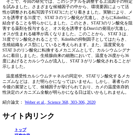
そこで、今回の研究では、このシグナルを調整する上流因子の特定
を試みました。さまざまな候補因子の中から、環境要因によって活
性が調整される転写因子STAT3にたどり着きました。実験により、メ
スを誘導する31度で、STAT３のリン酸化が亢進し、さらにKdm6bに
結合することを明らかにしました。このとき。STAT3のリン酸化を阻
害する薬剤を投与すると、オス化を誘導するDmrt1の発現が亢進し、
オスが生まれる確率が高くなりました。このことから、STAT３は、
31度でリン酸化されることで、Kdm6bの抑制因子としてはたらき、
生殖組織をメス型にしていると考えられます。また、温度変化を
STAT３のリン酸化に転換するメカニズムとして、カルシウムシグナ
ルに着目しました。生殖腺由来の細胞において、温度を26度から36
度にあげるとカルシウムが流入し、STAT３がリン酸化されることが
示しました。
温度感受性カルシウムチャネルの同定や、STATリン酸化するメカ
ニズムなどは、まだ明らかになってはいません。しかし、著者らの
今後の展望として、候補因子が挙げられており、カメの温度依存的
性決定のメカニズム全貌が明らかになる日は近いかもしれません。
紹介論文：
Weber et al., Science 368, 303-306, 2020
サイト内リンク
トップ