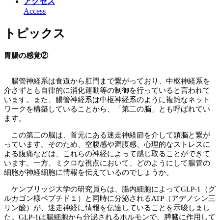
アクセス
Access
トピックス
胃腸の感覚②
腸管神経系は食道から肛門まで繋がっており、中枢神経系を
介さずとも自律的に消化運動等の制御を行っていると言われて
います。また、腸管神経系は中枢神経系のように複雑なネット
ワークを構築していることから、「第二の脳」とも呼ばれてい
ます。
この第二の脳は、首元にある迷走神経節を介して頭脳と繋が
っています。そのため、空腹感や満腹感、心理的なストレスに
よる腹痛などは、これらの神経によって感じ取ることができて
います。一方、ミクロな視点において、どのようにして腸管の
細胞が神経細胞に情報を伝えているのでしょうか。
ケンブリッジ大学の研究員らは、腸内細胞によってGLP-1（グ
ルカゴン様ペプチド１）と同時に分泌されるATP（アデノシン三
リン酸）が、迷走神経に情報を伝達していることを示唆しまし
た。GLP-1は腸細胞から分泌されるホルモンで、膵臓に作用して