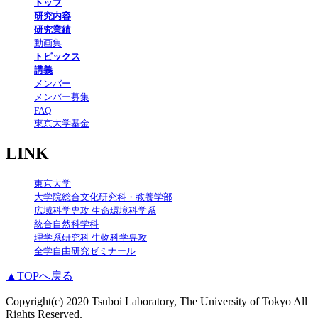
トップ
研究内容
研究業績
動画集
トピックス
講義
メンバー
メンバー募集
FAQ
東京大学基金
LINK
東京大学
大学院総合文化研究科・教養学部
広域科学専攻 生命環境科学系
統合自然科学科
理学系研究科 生物科学専攻
全学自由研究ゼミナール
▲TOPへ戻る
Copyright(c) 2020 Tsuboi Laboratory, The University of Tokyo All
Rights Reserved.